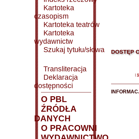
Kartoteka
czasopism
Kartoteka teatrów
Kartoteka
wydawnictw
Szukaj tytułu/słowa
DOSTĘP O
Transliteracja
|
S
Deklaracja
dostępności
INFORMACJ
O PBL
ŹRÓDŁA
DANYCH
O PRACOWNI
WYDAWNICTWO