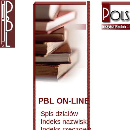
PBL ON-LINE
Spis działów
Indeks nazwisk
Indeks rzeczowy