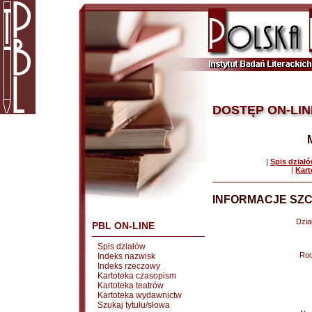
DOSTĘP ON-LIN
|
Spis dział
|
Kart
INFORMACJE SZC
Dział
PBL ON-LINE
Spis działów
Rod
Indeks nazwisk
Indeks rzeczowy
Kartoteka czasopism
Kartoteka teatrów
Kartoteka wydawnictw
Szukaj tytułu/słowa