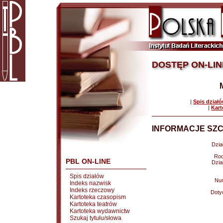
DOSTĘP ON-LIN
|
Spis dział
|
Kart
INFORMACJE SZC
Dział
Rod
PBL ON-LINE
Dział
Spis działów
Nu
Indeks nazwisk
Indeks rzeczowy
Doty
Kartoteka czasopism
Kartoteka teatrów
Kartoteka wydawnictw
Szukaj tytułu/słowa