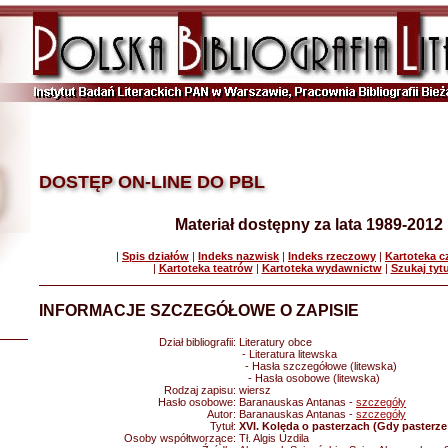
DOSTĘP ON-LINE DO PBL
Materiał dostępny za lata 1989-2012
|
Spis działów
|
Indeks nazwisk
|
Indeks rzeczowy
|
Kartoteka 
|
Kartoteka teatrów
|
Kartoteka wydawnictw
|
Szukaj tyt
INFORMACJE SZCZEGÓŁOWE O ZAPISIE
Dział bibliografii:
Literatury obce
- Literatura litewska
- Hasła szczegółowe (litewska)
- Hasła osobowe (litewska)
Rodzaj zapisu:
wiersz
Hasło osobowe:
Baranauskas Antanas -
szczegóły
Autor:
Baranauskas Antanas -
szczegóły
Tytuł:
XVI. Kolęda o pasterzach (Gdy pasterze s
Osoby współtworzące:
Tł. Algis Uzdila