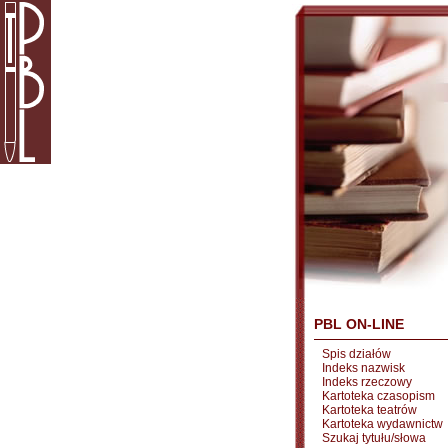
PBL ON-LINE
Spis działów
Indeks nazwisk
Indeks rzeczowy
Kartoteka czasopism
Kartoteka teatrów
Kartoteka wydawnictw
Szukaj tytułu/słowa