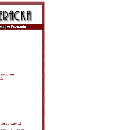
czasopism
|
ułu
|
ię zbieżeli...)