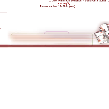
Źródło:
Almanach Sejneński = Seinu Almanachas, 2
szczegóły
Numer zapisu:
1743934 (AW)
i
L