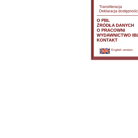
Transliteracja
Deklaracja dostępnośc
O PBL
ŹRÓDŁA DANYCH
O PRACOWNI
WYDAWNICTWO IB
KONTAKT
English version