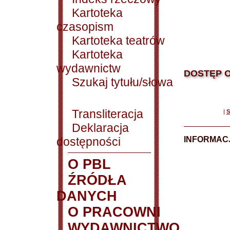
Kartoteka
czasopism
Kartoteka teatrów
Kartoteka
wydawnictw
DOSTĘP O
Szukaj tytułu/słowa
Transliteracja
|
S
Deklaracja
dostępności
INFORMACJ
O PBL
ŹRÓDŁA
DANYCH
O PRACOWNI
WYDAWNICTWO