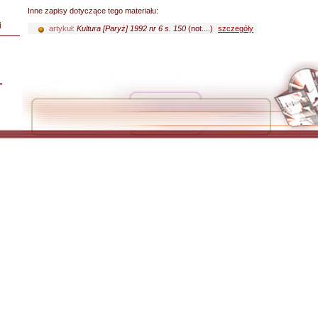
Inne zapisy dotyczące tego materiału:
i
artykuł:
Kultura [Paryż] 1992 nr 6 s. 150
(not....)
szczegóły
L