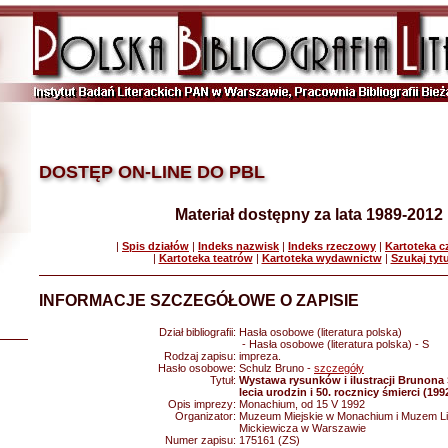
DOSTĘP ON-LINE DO PBL
Materiał dostępny za lata 1989-2012
|
Spis działów
|
Indeks nazwisk
|
Indeks rzeczowy
|
Kartoteka 
|
Kartoteka teatrów
|
Kartoteka wydawnictw
|
Szukaj tyt
INFORMACJE SZCZEGÓŁOWE O ZAPISIE
Dział bibliografii:
Hasła osobowe (literatura polska)
- Hasła osobowe (literatura polska) - S
Rodzaj zapisu:
impreza.
Hasło osobowe:
Schulz Bruno -
szczegóły
Tytuł:
Wystawa rysunków i ilustracji Brunona 
lecia urodzin i 50. rocznicy śmierci (199
Opis imprezy:
Monachium, od 15 V 1992
Organizator:
Muzeum Miejskie w Monachium i Muzem Lit
Mickiewicza w Warszawie
Numer zapisu:
175161 (ZS)