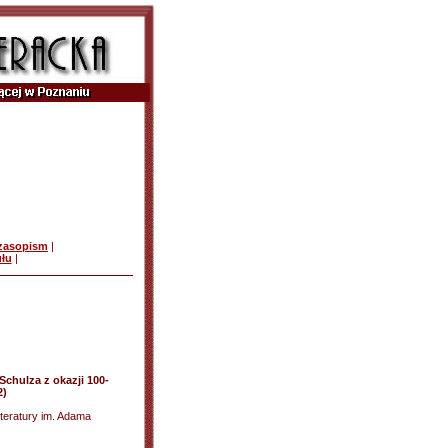
czasopism
|
ułu
|
Schulza z okazji 100-
2)
eratury im. Adama