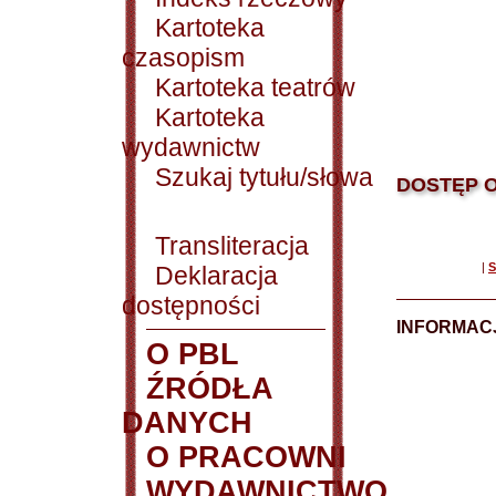
Kartoteka
czasopism
Kartoteka teatrów
Kartoteka
wydawnictw
Szukaj tytułu/słowa
DOSTĘP O
Transliteracja
|
S
Deklaracja
dostępności
INFORMACJ
O PBL
ŹRÓDŁA
DANYCH
O PRACOWNI
WYDAWNICTWO