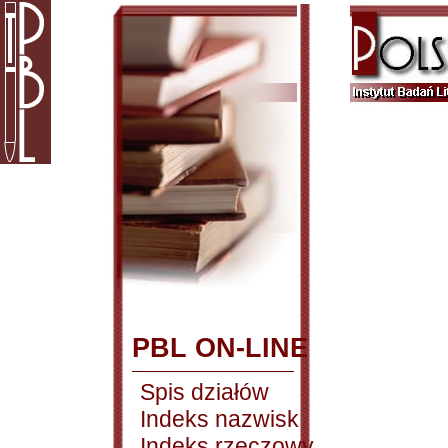
PBL ON-LINE
Spis działów
Indeks nazwisk
Indeks rzeczowy