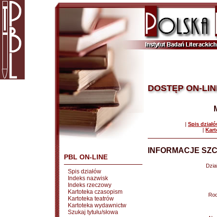
DOSTĘP ON-LIN
|
Spis dział
|
Kart
INFORMACJE SZC
PBL ON-LINE
Dział
Spis działów
Indeks nazwisk
Indeks rzeczowy
Kartoteka czasopism
Rod
Kartoteka teatrów
Kartoteka wydawnictw
Szukaj tytułu/słowa