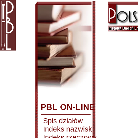
PBL ON-LINE
Spis działów
Indeks nazwisk
Indeks rzeczowy