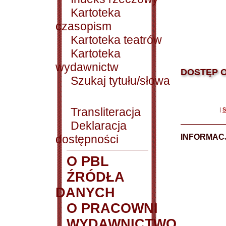
Kartoteka
czasopism
Kartoteka teatrów
Kartoteka
wydawnictw
DOSTĘP O
Szukaj tytułu/słowa
Transliteracja
|
S
Deklaracja
dostępności
INFORMACJ
O PBL
ŹRÓDŁA
DANYCH
O PRACOWNI
WYDAWNICTWO