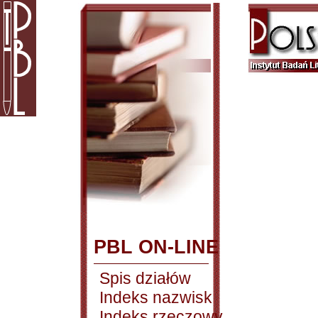
PBL ON-LINE
Spis działów
Indeks nazwisk
Indeks rzeczowy