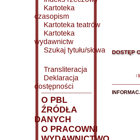
Kartoteka
czasopism
Kartoteka teatrów
Kartoteka
wydawnictw
Szukaj tytułu/słowa
DOSTĘP O
Transliteracja
|
S
Deklaracja
dostępności
INFORMACJ
O PBL
ŹRÓDŁA
DANYCH
O PRACOWNI
WYDAWNICTWO