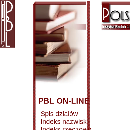
PBL ON-LINE
Spis działów
Indeks nazwisk
Indeks rzeczowy