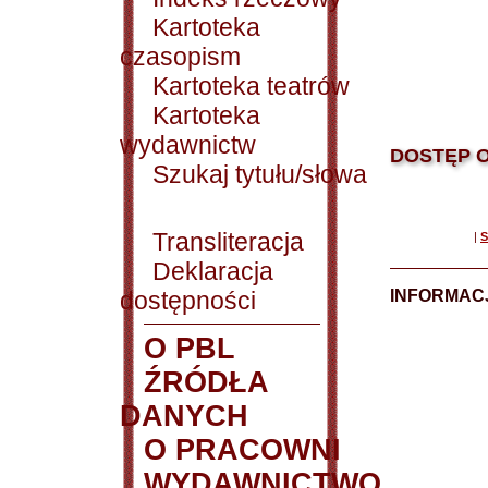
Kartoteka
czasopism
Kartoteka teatrów
Kartoteka
wydawnictw
DOSTĘP O
Szukaj tytułu/słowa
Transliteracja
|
S
Deklaracja
dostępności
INFORMACJ
O PBL
ŹRÓDŁA
DANYCH
O PRACOWNI
WYDAWNICTWO