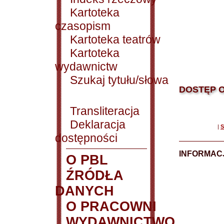
Kartoteka
czasopism
Kartoteka teatrów
Kartoteka
wydawnictw
Szukaj tytułu/słowa
DOSTĘP O
Transliteracja
Deklaracja
|
S
dostępności
INFORMACJ
O PBL
ŹRÓDŁA
DANYCH
O PRACOWNI
WYDAWNICTWO