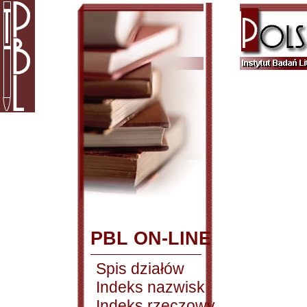
PBL ON-LINE
Spis działów
Indeks nazwisk
Indeks rzeczowy