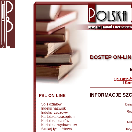
DOSTĘP ON-LIN
|
Spis dział
|
Kart
INFORMACJE SZC
PBL ON-LINE
Spis działów
Dział
Indeks nazwisk
Rod
Indeks rzeczowy
Kartoteka czasopism
Kartoteka teatrów
Nu
Kartoteka wydawnictw
Szukaj tytułu/słowa
Doty