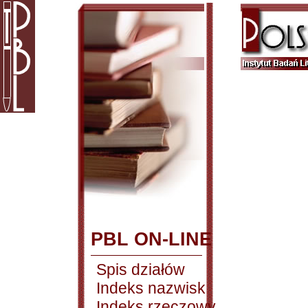
PBL ON-LINE
Spis działów
Indeks nazwisk
Indeks rzeczowy