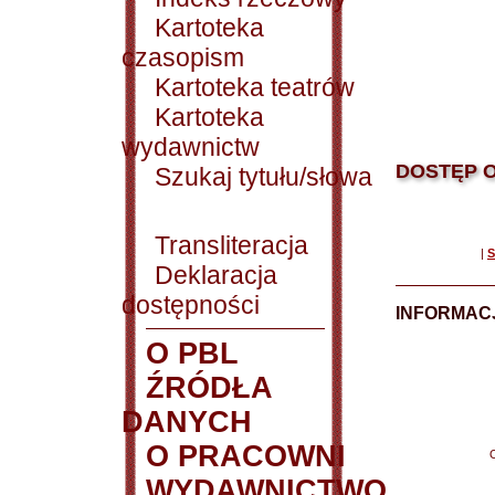
Kartoteka
czasopism
Kartoteka teatrów
Kartoteka
wydawnictw
DOSTĘP O
Szukaj tytułu/słowa
Transliteracja
|
S
Deklaracja
dostępności
INFORMACJ
O PBL
ŹRÓDŁA
DANYCH
O PRACOWNI
WYDAWNICTWO