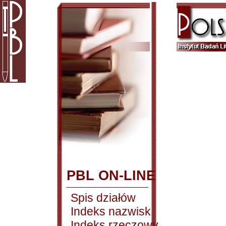
PBL ON-LINE
Spis działów
Indeks nazwisk
Indeks rzeczowy