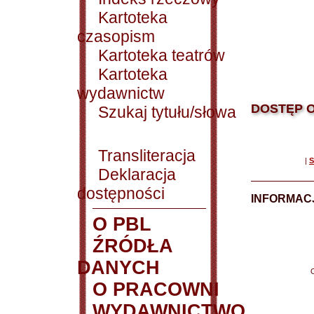
Kartoteka
czasopism
Kartoteka teatrów
Kartoteka
wydawnictw
DOSTĘP O
Szukaj tytułu/słowa
Transliteracja
|
S
Deklaracja
dostępności
INFORMACJ
O PBL
ŹRÓDŁA
DANYCH
O PRACOWNI
WYDAWNICTWO