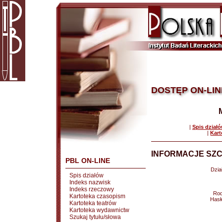
DOSTĘP ON-LIN
|
Spis dział
|
Kart
INFORMACJE SZC
PBL ON-LINE
Dział
Spis działów
Indeks nazwisk
Indeks rzeczowy
Rod
Kartoteka czasopism
Hasł
Kartoteka teatrów
Kartoteka wydawnictw
Szukaj tytułu/słowa