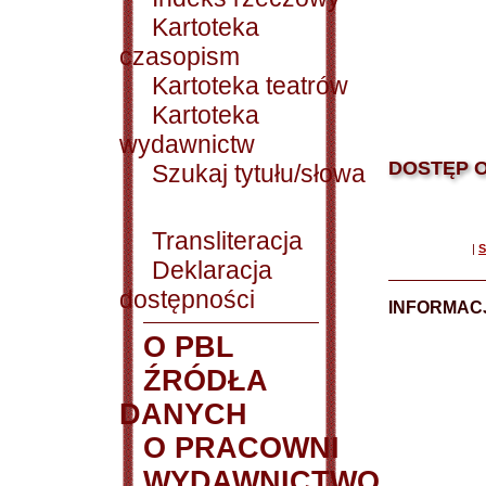
Kartoteka
czasopism
Kartoteka teatrów
Kartoteka
wydawnictw
DOSTĘP O
Szukaj tytułu/słowa
Transliteracja
|
S
Deklaracja
dostępności
INFORMACJ
O PBL
ŹRÓDŁA
DANYCH
O PRACOWNI
WYDAWNICTWO