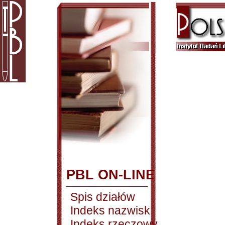
PBL ON-LINE
Spis działów
Indeks nazwisk
Indeks rzeczowy