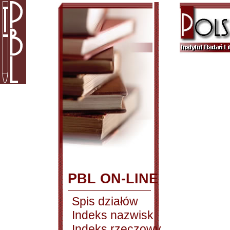
PBL ON-LINE
Spis działów
Indeks nazwisk
Indeks rzeczowy