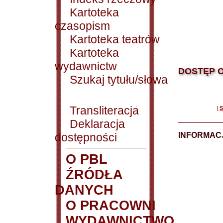
Kartoteka
czasopism
Kartoteka teatrów
Kartoteka
wydawnictw
DOSTĘP O
Szukaj tytułu/słowa
Transliteracja
|
S
Deklaracja
dostępności
INFORMACJ
O PBL
ŹRÓDŁA
DANYCH
O PRACOWNI
WYDAWNICTWO