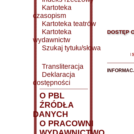
Kartoteka
czasopism
Kartoteka teatrów
Kartoteka
DOSTĘP O
wydawnictw
Szukaj tytułu/słowa
|
S
Transliteracja
INFORMACJ
Deklaracja
dostępności
O PBL
ŹRÓDŁA
DANYCH
O PRACOWNI
WYDAWNICTWO