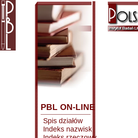
PBL ON-LINE
Spis działów
Indeks nazwisk
Indeks rzeczowy