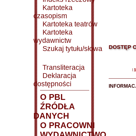
Kartoteka
czasopism
Kartoteka teatrów
Kartoteka
wydawnictw
DOSTĘP O
Szukaj tytułu/słowa
Transliteracja
|
S
Deklaracja
dostępności
INFORMACJ
O PBL
ŹRÓDŁA
DANYCH
O PRACOWNI
WYDAWNICTWO