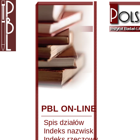
PBL ON-LINE
Spis działów
Indeks nazwisk
Indeks rzeczowy