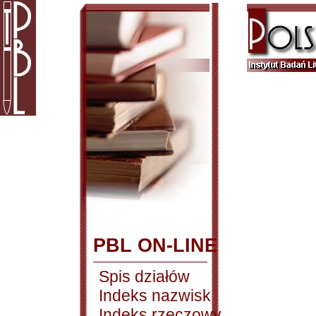
PBL ON-LINE
Spis działów
Indeks nazwisk
Indeks rzeczowy