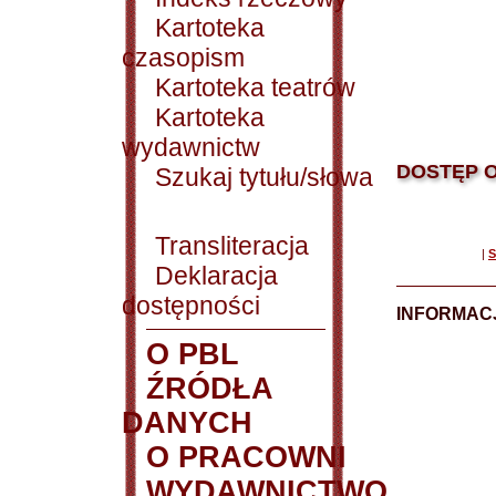
Kartoteka
czasopism
Kartoteka teatrów
Kartoteka
wydawnictw
DOSTĘP O
Szukaj tytułu/słowa
Transliteracja
|
S
Deklaracja
dostępności
INFORMACJ
O PBL
ŹRÓDŁA
DANYCH
O PRACOWNI
WYDAWNICTWO