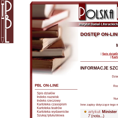
DOSTĘP ON-LIN
|
Spis dział
|
Kart
INFORMACJE SZC
Dział
PBL ON-LINE
Rod
Spis działów
Indeks nazwisk
Nu
Indeks rzeczowy
Kartoteka czasopism
Inne zapisy dotyczące tego m
Kartoteka teatrów
artykuł:
Minister
Kartoteka wydawnictw
Szukaj tytułu/słowa
7
(nota...)