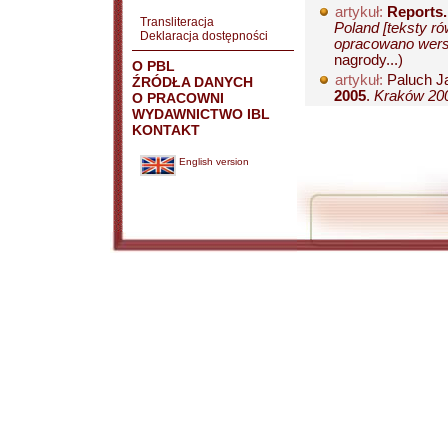
artykuł:
Reports
Transliteracja
Poland [teksty ró
Deklaracja dostępności
opracowano wersj
nagrody...)
O PBL
artykuł:
Paluch J
ŹRÓDŁA DANYCH
2005
.
Kraków 200
O PRACOWNI
WYDAWNICTWO IBL
KONTAKT
English version