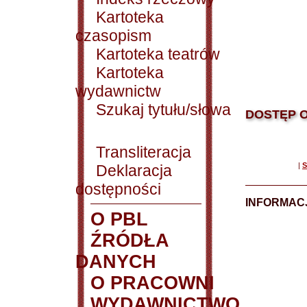
Kartoteka
czasopism
Kartoteka teatrów
Kartoteka
wydawnictw
Szukaj tytułu/słowa
DOSTĘP O
Transliteracja
|
S
Deklaracja
dostępności
INFORMACJ
O PBL
ŹRÓDŁA
DANYCH
O PRACOWNI
WYDAWNICTWO