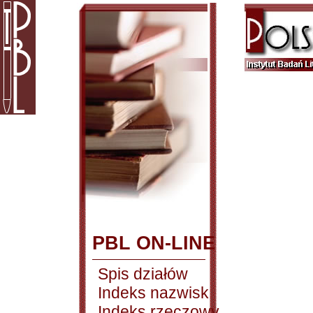
PBL ON-LINE
Spis działów
Indeks nazwisk
Indeks rzeczowy