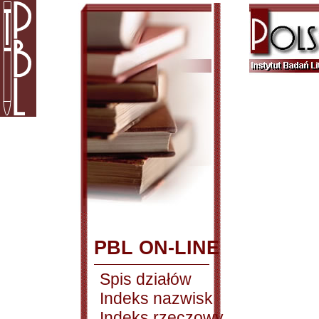
PBL ON-LINE
Spis działów
Indeks nazwisk
Indeks rzeczowy