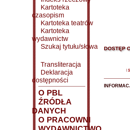
Kartoteka
czasopism
Kartoteka teatrów
Kartoteka
wydawnictw
Szukaj tytułu/słowa
DOSTĘP O
Transliteracja
|
S
Deklaracja
dostępności
INFORMACJ
O PBL
ŹRÓDŁA
DANYCH
O PRACOWNI
WYDAWNICTWO