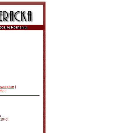
czasopism
|
ułu
|
)
d 1945)