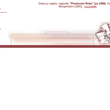
Dotyczy zapisu:
nagroda:
"Producent Roku" (za 1990)
, K
Morgenstern [1991] -
szczegóły
i
L