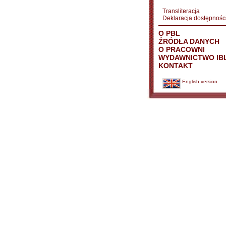
Transliteracja
Deklaracja dostępnośc
O PBL
ŹRÓDŁA DANYCH
O PRACOWNI
WYDAWNICTWO IB
KONTAKT
English version