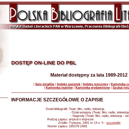
DOSTĘP ON-LINE DO PBL
Materiał dostępny za lata 1989-2012
|
Spis działów
|
Indeks nazwisk
|
Indeks rzeczowy
|
Kartoteka 
|
Kartoteka teatrów
|
Kartoteka wydawnictw
|
Szukaj tyt
INFORMACJE SZCZEGÓŁOWE O ZAPISIE
Dział bibliografii:
Teatr, film, radio, telewizja
- Dział wstępny (Teatr, film, radio, telewizja
- Nagrody (Teatr, film, radio, telewizja - o
Rodzaj zapisu:
artykuł o imprezie
Źródło:
Trybuna, 1991 nr 14 s. 5 -
szczegóły
Numer zapisu:
185378 (AW)