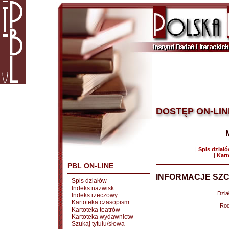
DOSTĘP ON-LIN
|
Spis dział
|
Kart
PBL ON-LINE
INFORMACJE SZC
Spis działów
Indeks nazwisk
Dział
Indeks rzeczowy
Kartoteka czasopism
Rod
Kartoteka teatrów
Kartoteka wydawnictw
Szukaj tytułu/słowa