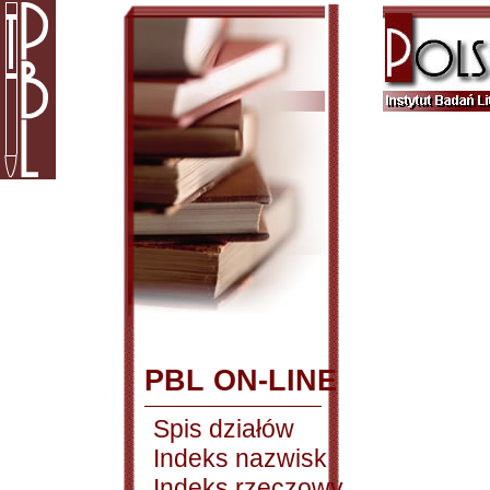
PBL ON-LINE
Spis działów
Indeks nazwisk
Indeks rzeczowy