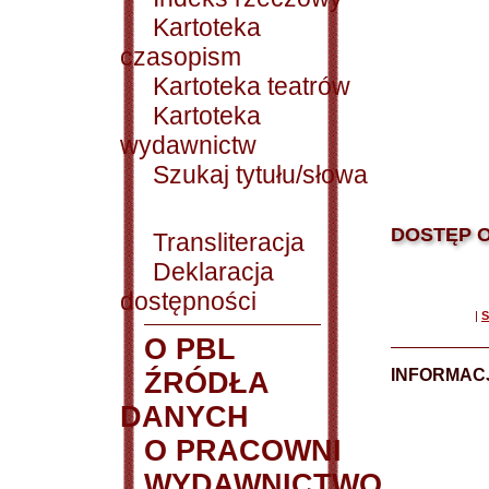
Kartoteka
czasopism
Kartoteka teatrów
Kartoteka
wydawnictw
Szukaj tytułu/słowa
DOSTĘP O
Transliteracja
Deklaracja
dostępności
|
S
O PBL
INFORMACJ
ŹRÓDŁA
DANYCH
O PRACOWNI
WYDAWNICTWO