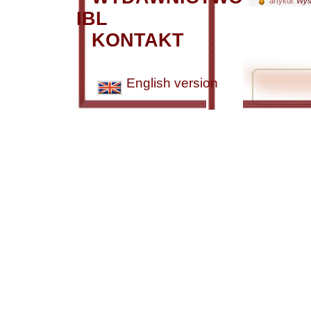
artykuł:
Wys
IBL
KONTAKT
English version