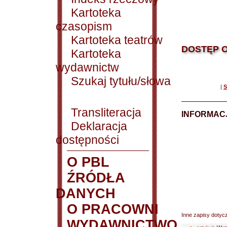
Kartoteka
czasopism
Kartoteka teatrów
DOSTĘP O
Kartoteka
wydawnictw
Szukaj tytułu/słowa
|
S
Transliteracja
INFORMACJ
Deklaracja
dostępności
O PBL
ŹRÓDŁA
DANYCH
O PRACOWNI
Inne zapisy dotyc
WYDAWNICTWO