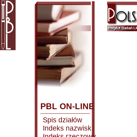
PBL ON-LINE
Spis działów
Indeks nazwisk
Indeks rzeczowy