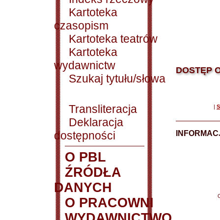
Kartoteka
czasopism
Kartoteka teatrów
Kartoteka
wydawnictw
DOSTĘP O
Szukaj tytułu/słowa
Transliteracja
|
S
Deklaracja
dostępności
INFORMACJ
O PBL
ŹRÓDŁA
DANYCH
O PRACOWNI
WYDAWNICTWO