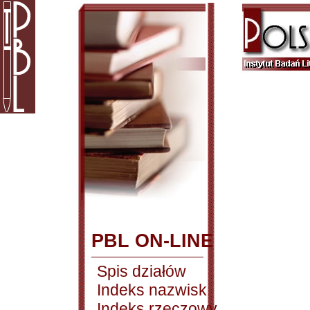
PBL ON-LINE
Spis działów
Indeks nazwisk
Indeks rzeczowy