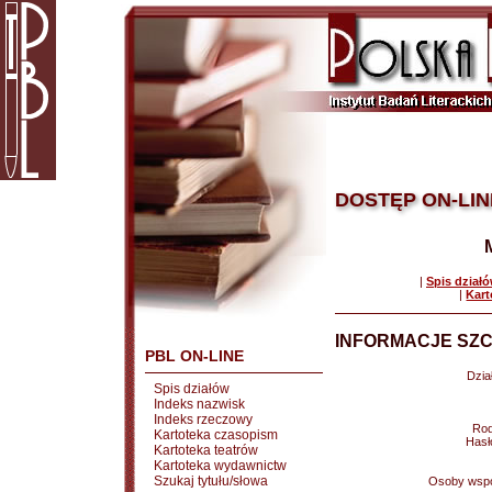
DOSTĘP ON-LIN
|
Spis dział
|
Kart
INFORMACJE SZC
PBL ON-LINE
Dział
Spis działów
Indeks nazwisk
Indeks rzeczowy
Rod
Kartoteka czasopism
Hasł
Kartoteka teatrów
Kartoteka wydawnictw
Szukaj tytułu/słowa
Osoby wspó