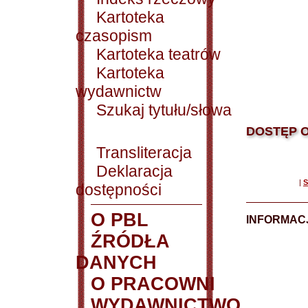
Kartoteka
czasopism
Kartoteka teatrów
Kartoteka
wydawnictw
Szukaj tytułu/słowa
DOSTĘP O
Transliteracja
Deklaracja
|
S
dostępności
O PBL
INFORMACJ
ŹRÓDŁA
DANYCH
O PRACOWNI
WYDAWNICTWO