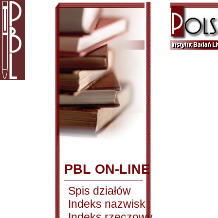
PBL ON-LINE
Spis działów
Indeks nazwisk
Indeks rzeczowy