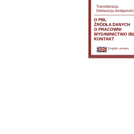
Transliteracja
Deklaracja dostępnośc
O PBL
ŹRÓDŁA DANYCH
O PRACOWNI
WYDAWNICTWO IB
KONTAKT
English version