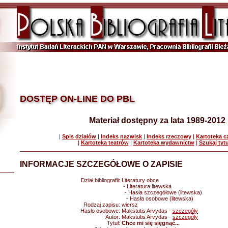
DOSTĘP ON-LINE DO PBL
Materiał dostępny za lata 1989-2012
|
Spis działów
|
Indeks nazwisk
|
Indeks rzeczowy
|
Kartoteka 
|
Kartoteka teatrów
|
Kartoteka wydawnictw
|
Szukaj tyt
INFORMACJE SZCZEGÓŁOWE O ZAPISIE
Dział bibliografii:
Literatury obce
- Literatura litewska
- Hasła szczegółowe (litewska)
- Hasła osobowe (litewska)
Rodzaj zapisu:
wiersz
Hasło osobowe:
Makstutis Arvydas -
szczegóły
Autor:
Makstutis Arvydas -
szczegóły
Tytuł:
Chce mi się sięgnąć...