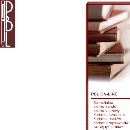
PBL ON-LINE
Spis działów
Indeks nazwisk
Indeks rzeczowy
Kartoteka czasopism
Kartoteka teatrów
Kartoteka wydawnictw
Szukaj tytułu/słowa