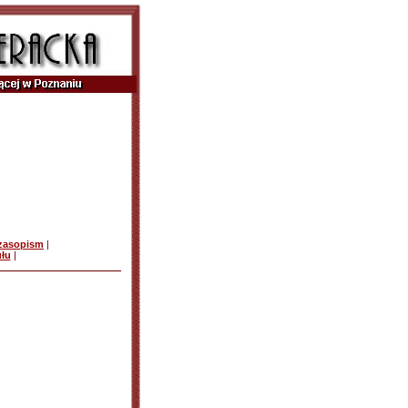
czasopism
|
ułu
|