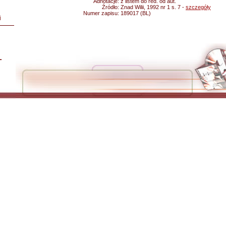
Adnotacje:
z listem do red. od aut.
Źródło:
Znad Wilii, 1992 nr 1 s. 7 -
szczegóły
Numer zapisu:
189017 (BL)
i
L