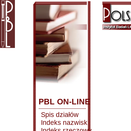
PBL ON-LINE
Spis działów
Indeks nazwisk
Indeks rzeczowy