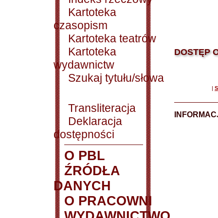
Kartoteka
czasopism
Kartoteka teatrów
Kartoteka
DOSTĘP O
wydawnictw
Szukaj tytułu/słowa
|
S
Transliteracja
INFORMACJ
Deklaracja
dostępności
O PBL
ŹRÓDŁA
DANYCH
O PRACOWNI
WYDAWNICTWO