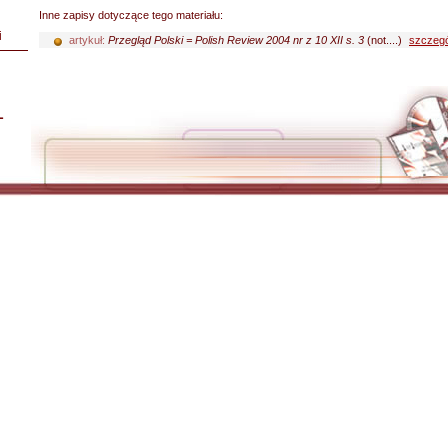
Inne zapisy dotyczące tego materiału:
i
artykuł:
Przegląd Polski = Polish Review 2004 nr z 10 XII s. 3
(not....)
szczegó
L