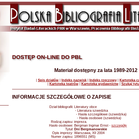
DOSTĘP ON-LINE DO PBL
Materiał dostępny za lata 1989-2012
|
Spis działów
|
Indeks nazwisk
|
Indeks rzeczowy
|
Kartoteka 
|
Kartoteka teatrów
|
Kartoteka wydawnictw
|
Szukaj tyt
INFORMACJE SZCZEGÓŁOWE O ZAPISIE
Dział bibliografii:
Literatury obce
- Literatura szwedzka
- Hasła szczegółowe (szwedzka)
- Hasła osobowe (szwedzka)
Rodzaj zapisu:
impreza.
Hasło osobowe:
Bergman Ingmar Ernst -
szczegóły
Tytuł:
Dni Bergmanowskie
Opis imprezy:
Warszawa, XII 2004
Numer zapisu:
1896551 (MS)