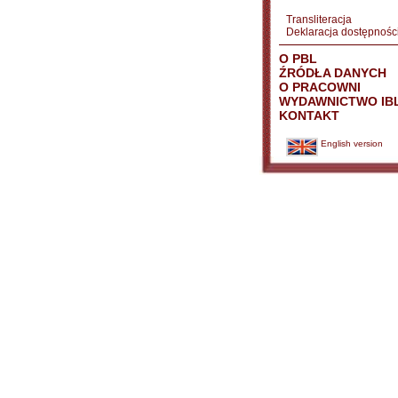
Transliteracja
Deklaracja dostępnośc
O PBL
ŹRÓDŁA DANYCH
O PRACOWNI
WYDAWNICTWO IB
KONTAKT
English version