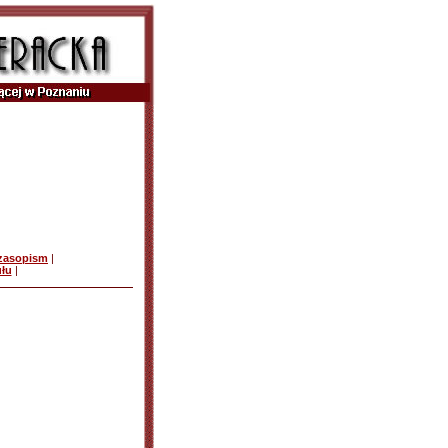
czasopism
|
ułu
|