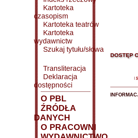
Kartoteka
czasopism
Kartoteka teatrów
Kartoteka
wydawnictw
Szukaj tytułu/słowa
DOSTĘP O
Transliteracja
Deklaracja
|
S
dostępności
INFORMACJ
O PBL
ŹRÓDŁA
DANYCH
O PRACOWNI
WYDAWNICTWO