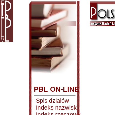
PBL ON-LINE
Spis działów
Indeks nazwisk
Indeks rzeczowy