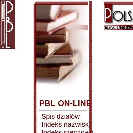
PBL ON-LINE
Spis działów
Indeks nazwisk
Indeks rzeczowy