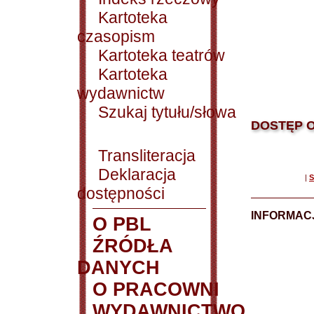
Kartoteka
czasopism
Kartoteka teatrów
Kartoteka
wydawnictw
Szukaj tytułu/słowa
DOSTĘP O
Transliteracja
Deklaracja
|
S
dostępności
INFORMACJ
O PBL
ŹRÓDŁA
DANYCH
O PRACOWNI
WYDAWNICTWO