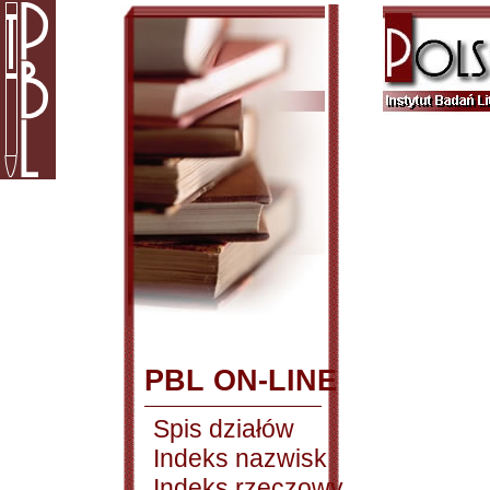
PBL ON-LINE
Spis działów
Indeks nazwisk
Indeks rzeczowy