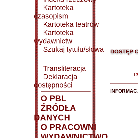
Kartoteka
czasopism
Kartoteka teatrów
Kartoteka
wydawnictw
Szukaj tytułu/słowa
DOSTĘP O
Transliteracja
|
S
Deklaracja
dostępności
INFORMACJ
O PBL
ŹRÓDŁA
DANYCH
O PRACOWNI
WYDAWNICTWO