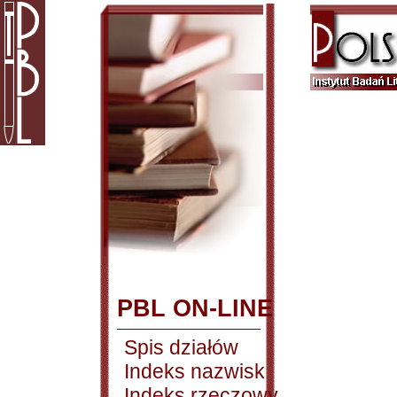
PBL ON-LINE
Spis działów
Indeks nazwisk
Indeks rzeczowy