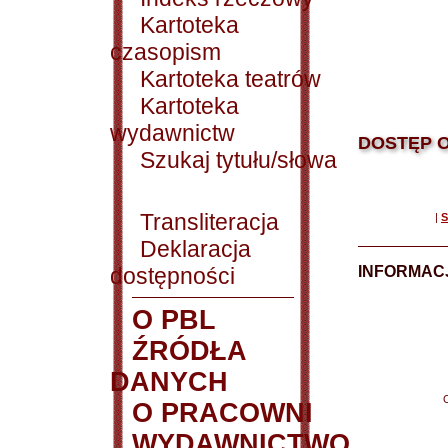
Kartoteka
czasopism
Kartoteka teatrów
Kartoteka
wydawnictw
DOSTĘP O
Szukaj tytułu/słowa
Transliteracja
|
S
Deklaracja
dostępności
INFORMACJ
O PBL
ŹRÓDŁA
DANYCH
O PRACOWNI
WYDAWNICTWO