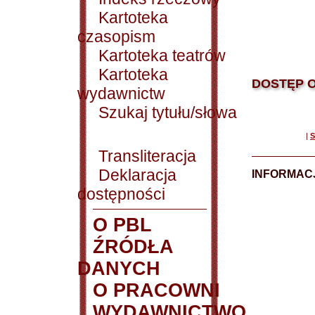
Kartoteka
czasopism
Kartoteka teatrów
Kartoteka
DOSTĘP O
wydawnictw
Szukaj tytułu/słowa
|
S
Transliteracja
Deklaracja
INFORMACJ
dostępności
O PBL
ŹRÓDŁA
DANYCH
O PRACOWNI
WYDAWNICTWO