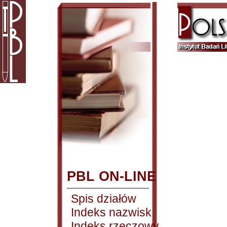
PBL ON-LINE
Spis działów
Indeks nazwisk
Indeks rzeczowy