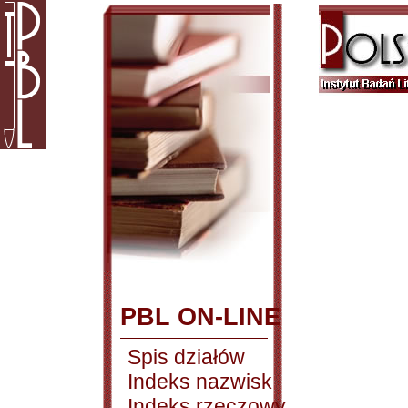
PBL ON-LINE
Spis działów
Indeks nazwisk
Indeks rzeczowy