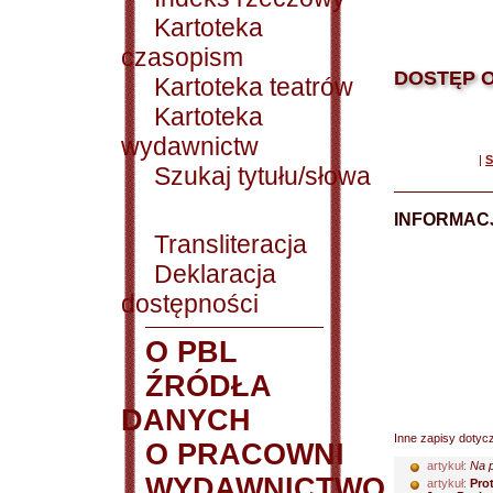
Kartoteka
czasopism
DOSTĘP O
Kartoteka teatrów
Kartoteka
wydawnictw
|
S
Szukaj tytułu/słowa
INFORMACJ
Transliteracja
Deklaracja
dostępności
O PBL
ŹRÓDŁA
DANYCH
Inne zapisy dotyc
O PRACOWNI
artykuł:
Na p
WYDAWNICTWO
artykuł:
Pro