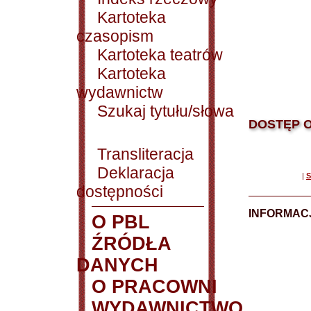
Kartoteka
czasopism
Kartoteka teatrów
Kartoteka
wydawnictw
Szukaj tytułu/słowa
DOSTĘP O
Transliteracja
Deklaracja
|
S
dostępności
INFORMACJ
O PBL
ŹRÓDŁA
DANYCH
O PRACOWNI
WYDAWNICTWO