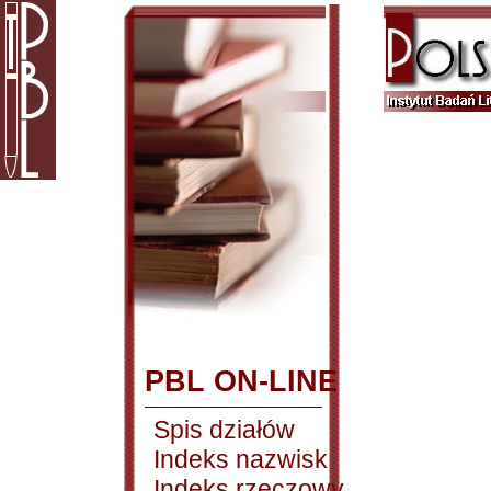
PBL ON-LINE
Spis działów
Indeks nazwisk
Indeks rzeczowy