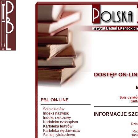
DOSTĘP ON-LIN
|
Spis dział
PBL ON-LINE
|
Kart
Spis działów
Indeks nazwisk
INFORMACJE SZC
Indeks rzeczowy
Kartoteka czasopism
Dział
Kartoteka teatrów
Kartoteka wydawnictw
Rod
Szukaj tytułu/słowa
Hasł