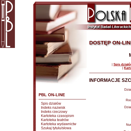
DOSTĘP ON-LIN
|
Spis dział
|
Kart
INFORMACJE SZC
Dział
PBL ON-LINE
Rod
Spis działów
Dział
Indeks nazwisk
Indeks rzeczowy
Kartoteka czasopism
Kartoteka teatrów
Kartoteka wydawnictw
Nu
Szukaj tytułu/słowa