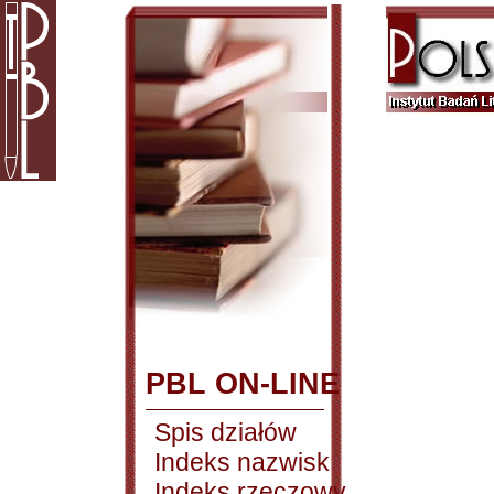
PBL ON-LINE
Spis działów
Indeks nazwisk
Indeks rzeczowy