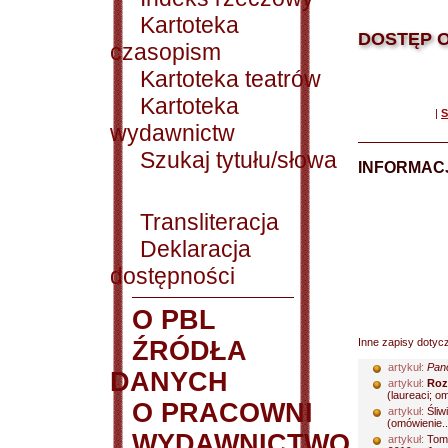
Kartoteka
DOSTĘP O
czasopism
Kartoteka teatrów
Kartoteka
|
S
wydawnictw
Szukaj tytułu/słowa
INFORMACJ
Transliteracja
Deklaracja
dostępności
O PBL
ŹRÓDŁA
Inne zapisy dotyc
artykuł:
Pano
DANYCH
artykuł:
Roz
(laureaci; om
O PRACOWNI
artykuł:
Śliwi
(omówienie..
WYDAWNICTWO
artykuł:
Toms