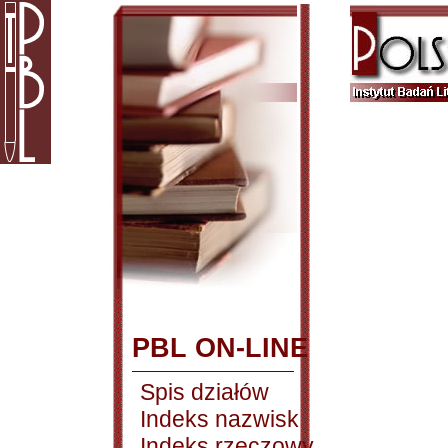
PBL ON-LINE
Spis działów
Indeks nazwisk
Indeks rzeczowy