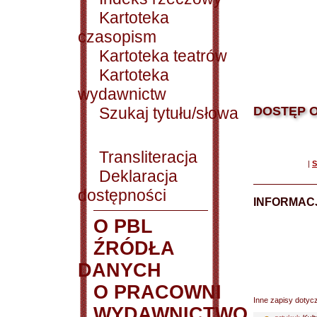
Kartoteka
czasopism
Kartoteka teatrów
Kartoteka
wydawnictw
Szukaj tytułu/słowa
DOSTĘP O
Transliteracja
|
S
Deklaracja
dostępności
INFORMACJ
O PBL
ŹRÓDŁA
DANYCH
O PRACOWNI
Inne zapisy dotyc
WYDAWNICTWO