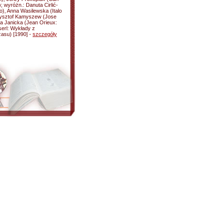
; wyróżn.: Danuta Cirlić-
o), Anna Wasilewska (Italo
rzysztof Kamyszew (Jose
ra Janicka (Jean Orieux:
erl: Wykłady z
asu) [1990] -
szczegóły