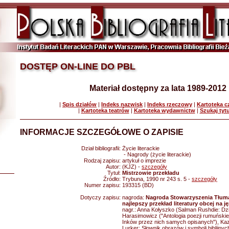
DOSTĘP ON-LINE DO PBL
Materiał dostępny za lata 1989-2012
|
Spis działów
|
Indeks nazwisk
|
Indeks rzeczowy
|
Kartoteka 
|
Kartoteka teatrów
|
Kartoteka wydawnictw
|
Szukaj tyt
INFORMACJE SZCZEGÓŁOWE O ZAPISIE
Dział bibliografii:
Życie literackie
- Nagrody (życie literackie)
Rodzaj zapisu:
artykuł o imprezie
Autor:
(KJZ) -
szczegóły
Tytuł:
Mistrzowie przekładu
Źródło:
Trybuna, 1990 nr 243 s. 5 -
szczegóły
Numer zapisu:
193315 (BD)
Dotyczy zapisu:
nagroda:
Nagroda Stowarzyszenia Tłuma
najlepszy przekład literatury obcej na j
nagr.: Anna Kołyszko (Salman Rushdie: Dzi
Harasimowicz ("Antologia poezji rumuńskiej
Inków przez nich samych opisanych"), Ka
Lurker: Słownik obrazów i symboli biblijnyc