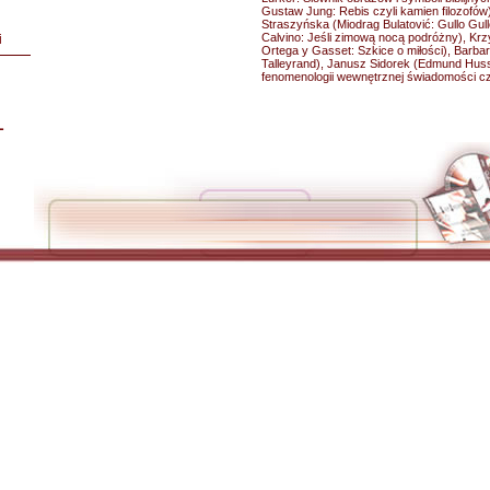
Gustaw Jung: Rebis czyli kamien filozofów)
Straszyńska (Miodrag Bulatović: Gullo Gull
Calvino: Jeśli zimową nocą podróżny), K
i
Ortega y Gasset: Szkice o miłości), Barba
Talleyrand), Janusz Sidorek (Edmund Huss
fenomenologii wewnętrznej świadomości cz
L