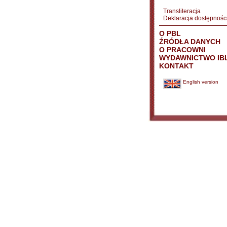
Transliteracja
Deklaracja dostępnośc
O PBL
ŹRÓDŁA DANYCH
O PRACOWNI
WYDAWNICTWO IB
KONTAKT
English version