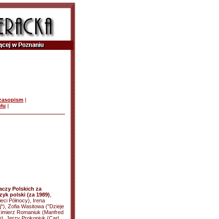
czasopism
|
ułu
|
czy Polskich za
ęzyk polski (za 1989)
,
eci Północy), Irena
"), Zofia Wasitowa ("Dzieje
zimierz Romaniuk (Manfred
h), Jerzy Prokopiuk (Carl