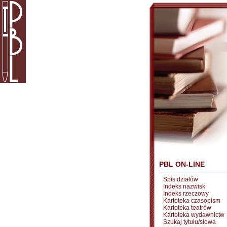
PBL ON-LINE
Spis działów
Indeks nazwisk
Indeks rzeczowy
Kartoteka czasopism
Kartoteka teatrów
Kartoteka wydawnictw
Szukaj tytułu/słowa