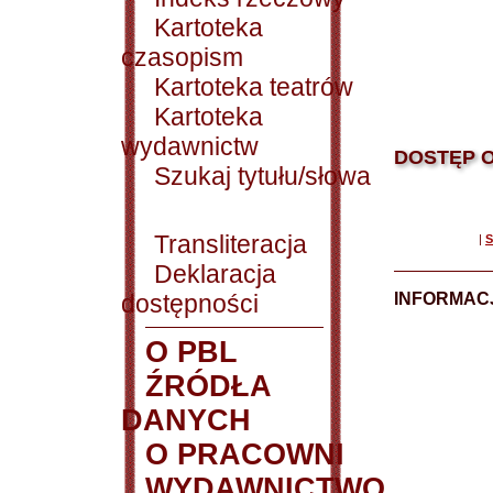
Kartoteka
czasopism
Kartoteka teatrów
Kartoteka
wydawnictw
DOSTĘP O
Szukaj tytułu/słowa
Transliteracja
|
S
Deklaracja
dostępności
INFORMACJ
O PBL
ŹRÓDŁA
DANYCH
O PRACOWNI
WYDAWNICTWO