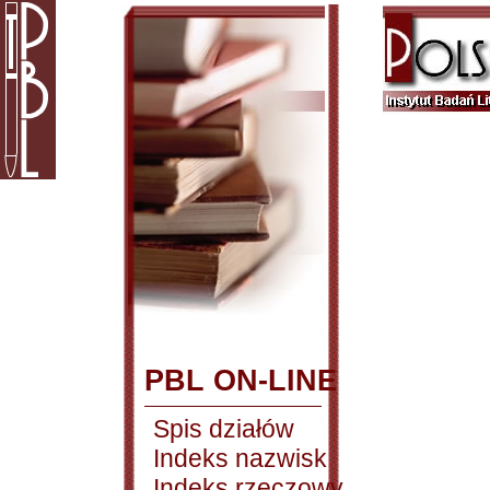
PBL ON-LINE
Spis działów
Indeks nazwisk
Indeks rzeczowy