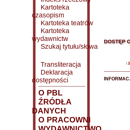
Kartoteka
czasopism
Kartoteka teatrów
Kartoteka
wydawnictw
DOSTĘP O
Szukaj tytułu/słowa
Transliteracja
|
S
Deklaracja
dostępności
INFORMACJ
O PBL
ŹRÓDŁA
DANYCH
O PRACOWNI
WYDAWNICTWO