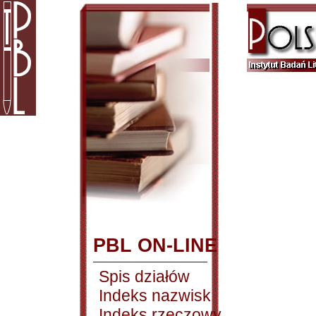
PBL ON-LINE
Spis działów
Indeks nazwisk
Indeks rzeczowy