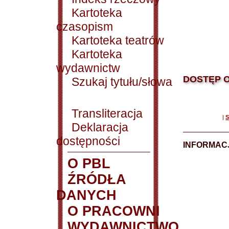
Kartoteka
czasopism
Kartoteka teatrów
Kartoteka
wydawnictw
DOSTĘP O
Szukaj tytułu/słowa
Transliteracja
|
S
Deklaracja
dostępności
INFORMACJ
O PBL
ŹRÓDŁA
DANYCH
O PRACOWNI
WYDAWNICTWO