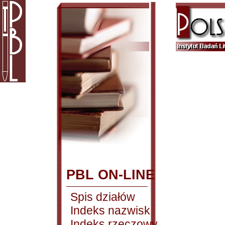
PBL ON-LINE
Spis działów
Indeks nazwisk
Indeks rzeczowy