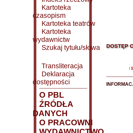
Kartoteka
czasopism
Kartoteka teatrów
Kartoteka
wydawnictw
DOSTĘP O
Szukaj tytułu/słowa
Transliteracja
|
S
Deklaracja
dostępności
INFORMACJ
O PBL
ŹRÓDŁA
DANYCH
O PRACOWNI
WYDAWNICTWO