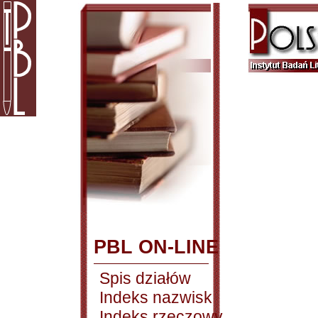
PBL ON-LINE
Spis działów
Indeks nazwisk
Indeks rzeczowy